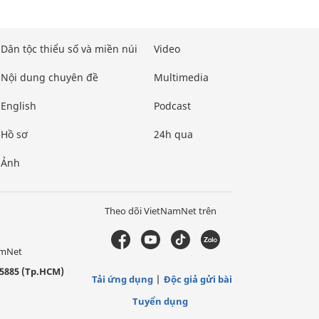
Dân tộc thiểu số và miền núi
Video
Nội dung chuyên đề
Multimedia
English
Podcast
Hồ sơ
24h qua
Ảnh
Theo dõi VietNamNet trên
amNet
5885 (Tp.HCM)
Tải ứng dụng
Độc giả gửi bài
Tuyển dụng