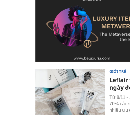
GIỚI TRẺ
Leflai
ngày đ
Từ 8/11 -
70% các s
nhiều ưu 