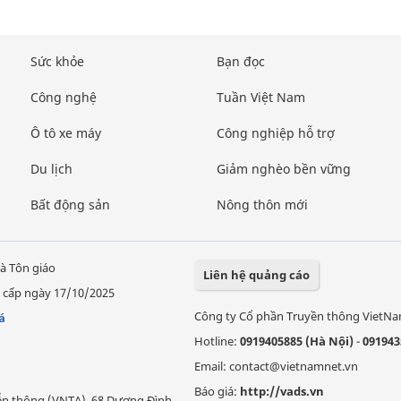
Sức khỏe
Bạn đọc
Công nghệ
Tuần Việt Nam
Ô tô xe máy
Công nghiệp hỗ trợ
Du lịch
Giảm nghèo bền vững
Bất động sản
Nông thôn mới
à Tôn giáo
Liên hệ quảng cáo
 cấp ngày 17/10/2025
Công ty Cổ phần Truyền thông VietN
á
Hotline:
0919405885 (Hà Nội)
-
091943
Email: contact@vietnamnet.vn
Báo giá:
http://vads.vn
Viễn thông (VNTA), 68 Dương Đình