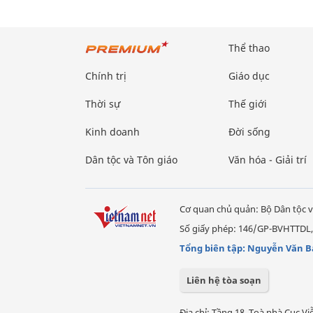
Thể thao
Chính trị
Giáo dục
Thời sự
Thế giới
Kinh doanh
Đời sống
Dân tộc và Tôn giáo
Văn hóa - Giải trí
Cơ quan chủ quản: Bộ Dân tộc v
Số giấy phép: 146/GP-BVHTTDL,
Tổng biên tập: Nguyễn Văn B
Liên hệ tòa soạn
Địa chỉ: Tầng 18, Toà nhà Cục 