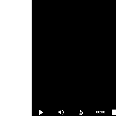
Sau cùng, Mack nhận ra sự thật quan trọng g
của mình, khiến thay đổi nhân sinh quan của 
Câu chuyện của Mack là hành trình của ngườ