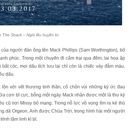
m The Shack – Ngôi lều huyền bí.
 của người đàn ông tên Mack Phillips (Sam Worthington), bố
hạnh phúc. Trong một chuyến đi cắm trại qua đêm, tai họa ập
 bắt cóc, mọi dấu tích lưu lại chỉ còn là chiếc váy đẫm máu.
êu dấu.
 lộn với vết thương tinh thần, cố chôn vùi những ký ức đau
iữa cơn bĩ cực, bỗng một ngày Mack nhận được một lá thư kỳ
ều cũ nơi Missy bỏ mạng. Trong nỗ lực vô vọng tìm ra kẻ thủ
ang dã Orgeon. Anh được Chúa Trời, trong hình hài một người
ình tâm linh kì bí.