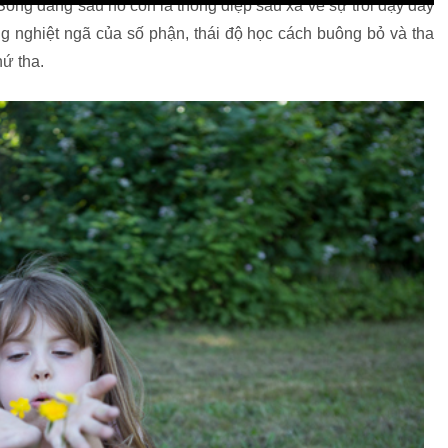
Song đằng sau nó còn là thông điệp sâu xa về sự trỗi dậy đầy
 nghiệt ngã của số phận, thái độ học cách buông bỏ và tha
ứ tha.