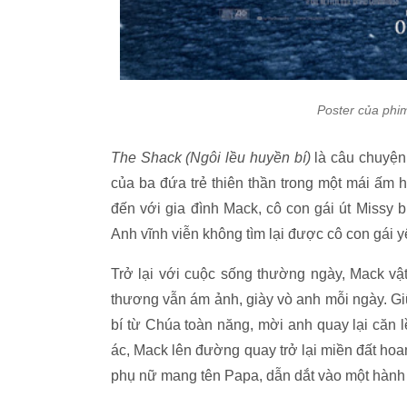
Poster của phi
The Shack (Ngôi lều huyền bí)
là câu chuyện
của ba đứa trẻ thiên thần trong một mái ấm 
đến với gia đình Mack, cô con gái út Missy bị
Anh vĩnh viễn không tìm lại được cô con gái y
Trở lại với cuộc sống thường ngày, Mack vật
thương vẫn ám ảnh, giày vò anh mỗi ngày. G
bí từ Chúa toàn năng, mời anh quay lại căn l
ác, Mack lên đường quay trở lại miền đất ho
phụ nữ mang tên Papa, dẫn dắt vào một hành tr