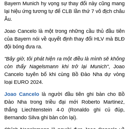
Bayern Munich hy vọng sự thay đổi này cũng mang
lại hiệu ứng tương tự để CLB lần thứ 7 vô địch châu
Âu.
Joao Cancelo là một trong những cầu thủ đầu tiên
của Bayern nói về quyết định thay đổi HLV mà BLĐ
đội bóng đưa ra.
"Bây giờ, tôi phát hiện ra một điều là mình sẽ không
còn thấy Nagelsmann khi trở lại Munich"
, Joao
Cancelo tuyên bố khi cùng Bồ Đào Nha dự vòng
loại EURO 2024.
Joao Cancelo
là người đầu tiên ghi bàn cho Bồ
Đào Nha trong triều đại mới Roberto Martinez,
thắng Liechtenstein 4-0 (Ronaldo ghi cú đúp,
Bernando Silva ghi bàn còn lại).