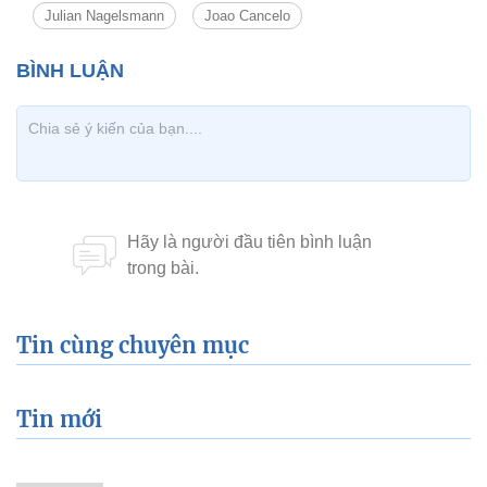
Julian Nagelsmann
Joao Cancelo
Tin cùng chuyên mục
Tin mới