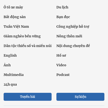
Ô tô xe máy
Du lịch
Bất động sản
Bạn đọc
Tuần Việt Nam
Công nghiệp hỗ trợ
Giảm nghèo bền vững
Nông thôn mới
Dân tộc thiểu số và miền núi
Nội dung chuyên đề
English
Hồ sơ
Ảnh
Video
Multimedia
Podcast
24h qua
Tuyến bài
Sự kiện