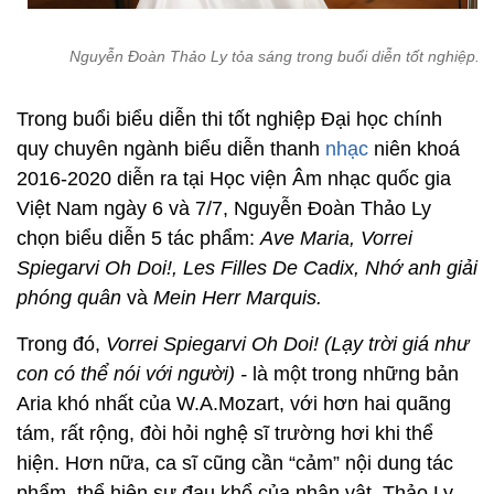
Nguyễn Đoàn Thảo Ly tỏa sáng trong buổi diễn tốt nghiệp.
Trong buổi biểu diễn thi tốt nghiệp Đại học chính
quy chuyên ngành biểu diễn thanh
nhạc
niên khoá
2016-2020 diễn ra tại Học viện Âm nhạc quốc gia
Việt Nam ngày 6 và 7/7, Nguyễn Đoàn Thảo Ly
chọn biểu diễn 5 tác phẩm:
Ave Maria, Vorrei
Spiegarvi Oh Doi!, Les Filles De Cadix, Nhớ anh giải
phóng quân
và
Mein Herr Marquis.
Trong đó,
Vorrei Spiegarvi Oh Doi! (Lạy trời giá như
con có thể nói với người) -
là một trong những bản
Aria khó nhất của W.A.Mozart, với hơn hai quãng
tám, rất rộng, đòi hỏi nghệ sĩ trường hơi khi thể
hiện. Hơn nữa, ca sĩ cũng cần “cảm” nội dung tác
phẩm, thể hiện sự đau khổ của nhân vật. Thảo Ly