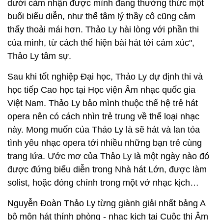
dưới cảm nhận được mình đang thưởng thức một
buổi biểu diễn, như thế tâm lý thầy cô cũng cảm
thấy thoải mái hơn. Thảo Ly hài lòng với phần thi
của mình, từ cách thể hiện bài hát tới cảm xúc",
Thảo Ly tâm sự.
Sau khi tốt nghiệp Đại học, Thảo Ly dự định thi và
học tiếp Cao học tại Học viện Âm nhạc quốc gia
Việt Nam. Thảo Ly bảo mình thuộc thế hệ trẻ hát
opera nên có cách nhìn trẻ trung về thể loại nhạc
này. Mong muốn của Thảo Ly là sẽ hát và lan tỏa
tình yêu nhạc opera tới nhiều những bạn trẻ cùng
trang lứa. Ước mơ của Thảo Ly là một ngày nào đó
được đứng biểu diễn trong Nhà hát Lớn, được làm
solist, hoặc đóng chính trong một vở nhạc kịch…
Nguyễn Đoàn Thảo Ly từng giành giải nhất bảng A
bộ môn hát thính phòng - nhạc kịch tại Cuộc thi Âm