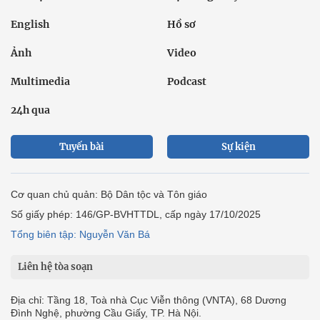
English
Hồ sơ
Ảnh
Video
Multimedia
Podcast
24h qua
Tuyến bài
Sự kiện
Cơ quan chủ quản: Bộ Dân tộc và Tôn giáo
Số giấy phép: 146/GP-BVHTTDL, cấp ngày 17/10/2025
Tổng biên tập: Nguyễn Văn Bá
Liên hệ tòa soạn
Địa chỉ: Tầng 18, Toà nhà Cục Viễn thông (VNTA), 68 Dương
Đình Nghệ, phường Cầu Giấy, TP. Hà Nội.