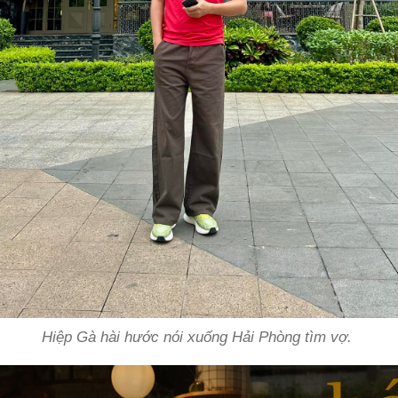
Hiệp Gà hài hước nói xuống Hải Phòng tìm vợ.