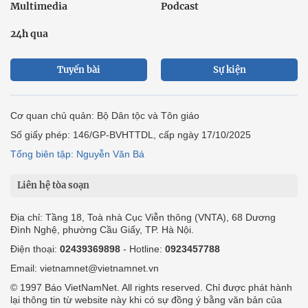
Multimedia
Podcast
24h qua
Tuyến bài
Sự kiện
Cơ quan chủ quản: Bộ Dân tộc và Tôn giáo
Số giấy phép: 146/GP-BVHTTDL, cấp ngày 17/10/2025
Tổng biên tập: Nguyễn Văn Bá
Liên hệ tòa soạn
Địa chỉ: Tầng 18, Toà nhà Cục Viễn thông (VNTA), 68 Dương
Đình Nghệ, phường Cầu Giấy, TP. Hà Nội.
Điện thoại:
02439369898
- Hotline:
0923457788
Email: vietnamnet@vietnamnet.vn
© 1997 Báo VietNamNet. All rights reserved. Chỉ được phát hành
lại thông tin từ website này khi có sự đồng ý bằng văn bản của