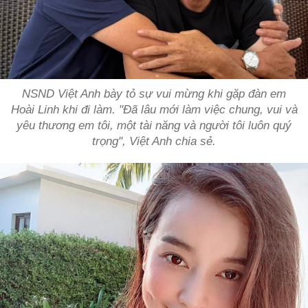
NSND Việt Anh bày tỏ sự vui mừng khi gặp đàn em
Hoài Linh khi đi làm. "Đã lâu mới làm việc chung, vui và
yêu thương em tôi, một tài năng và người tôi luôn quý
trọng", Việt Anh chia sẻ.