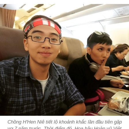
Chồng H'Hen Niê tiết lộ khoảnh khắc lần đầu tiên gặp
vợ 7 năm trước. Thời điểm đó, Hoa hậu Hoàn vũ Việt