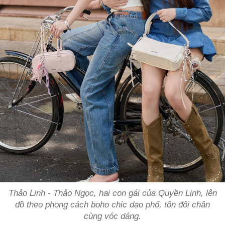
Thảo Linh - Thảo Ngọc, hai con gái của Quyền Linh, lên
đồ theo phong cách boho chic dạo phố, tôn đôi chân
cùng vóc dáng.