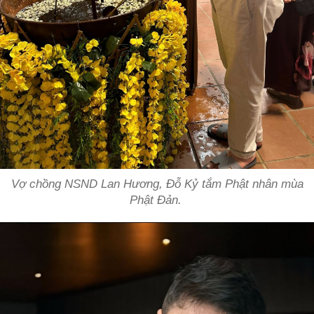
Vợ chồng NSND Lan Hương, Đỗ Kỷ tắm Phật nhân mùa
Phật Đản.