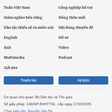
Tuần Việt Nam
Công nghiệp hỗ trợ
Giảm nghèo bền vững
Nông thôn mới
Dân tộc thiểu số và miền núi
Nội dung chuyên đề
English
Hồ sơ
Ảnh
Video
Multimedia
Podcast
24h qua
Tuyến bài
Sự kiện
Cơ quan chủ quản: Bộ Dân tộc và Tôn giáo
Số giấy phép: 146/GP-BVHTTDL, cấp ngày 17/10/2025
Tổng biên tập: Nguyễn Văn Bá