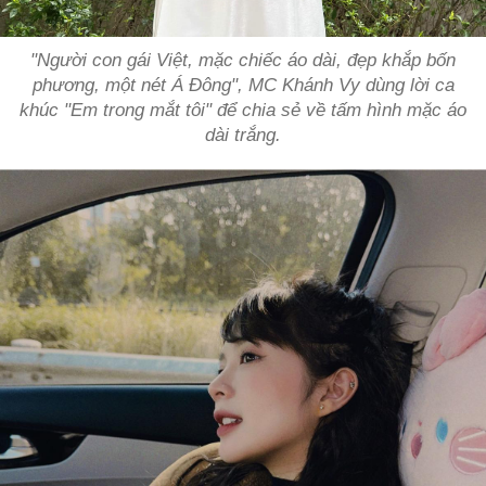
"Người con gái Việt, mặc chiếc áo dài, đẹp khắp bốn
phương, một nét Á Đông", MC Khánh Vy dùng lời ca
khúc "Em trong mắt tôi" để chia sẻ về tấm hình mặc áo
dài trắng.