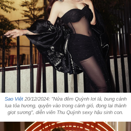
Sao Việt
20/12/2024: "Nửa đêm Quỳnh lơi lả, bung cánh
lụa tỏa hương, quyện vào trong cánh gió, đọng lại thành
giọt sương", diễn viên Thu Quỳnh sexy hậu sinh con.