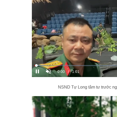
NSND Tự Long tâm tư trước ng