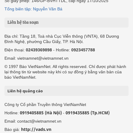
Số giấy phép: 146/GP-BVHTTDL, cấp ngày 17/10/2025
Tổng biên tập: Nguyễn Văn Bá
Liên hệ tòa soạn
Địa chỉ: Tầng 18, Toà nhà Cục Viễn thông (VNTA), 68 Dương
Đình Nghệ, phường Cầu Giấy, TP. Hà Nội.
Điện thoại:
02439369898
- Hotline:
0923457788
Email: vietnamnet@vietnamnet.vn
© 1997 Báo VietNamNet. All rights reserved. Chỉ được phát hành
lại thông tin từ website này khi có sự đồng ý bằng văn bản của
báo VietNamNet.
Liên hệ quảng cáo
Công ty Cổ phần Truyền thông VietNamNet
0919405885 (Hà Nội)
0919435885 (Tp.HCM)
Hotline:
-
Email: contact@vietnamnet.vn
http://vads.vn
Báo giá: