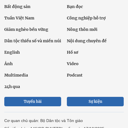
Bất động sản
Bạn đọc
Tuần Việt Nam
Công nghiệp hỗ trợ
Giảm nghèo bền vững
Nông thôn mới
Dân tộc thiểu số và miền núi
Nội dung chuyên đề
English
Hồ sơ
Ảnh
Video
Multimedia
Podcast
24h qua
Tuyến bài
Sự kiện
Cơ quan chủ quản: Bộ Dân tộc và Tôn giáo