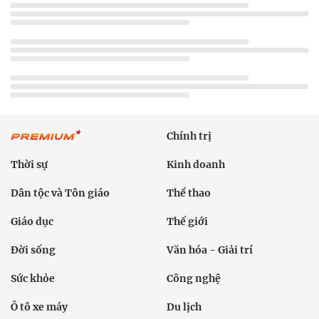
Chính trị
Thời sự
Kinh doanh
Dân tộc và Tôn giáo
Thể thao
Giáo dục
Thế giới
Đời sống
Văn hóa - Giải trí
Sức khỏe
Công nghệ
Ô tô xe máy
Du lịch