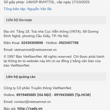
Số giấy phép: 146/GP-BVHTTDL, cấp ngày 17/10/2025
Tổng biên tập: Nguyễn Văn Bá
Liên hệ tòa soạn
Địa chỉ: Tầng 18, Toà nhà Cục Viễn thông (VNTA), 68 Dương
Đình Nghệ, phường Cầu Giấy, TP. Hà Nội.
Điện thoại:
02439369898
- Hotline:
0923457788
Email: vietnamnet@vietnamnet.vn
© 1997 Báo VietNamNet. All rights reserved. Chỉ được phát hành
lại thông tin từ website này khi có sự đồng ý bằng văn bản của
báo VietNamNet.
Liên hệ quảng cáo
Công ty Cổ phần Truyền thông VietNamNet
0919405885 (Hà Nội)
0919435885 (Tp.HCM)
Hotline:
-
Email: contact@vietnamnet.vn
http://vads.vn
Báo giá: