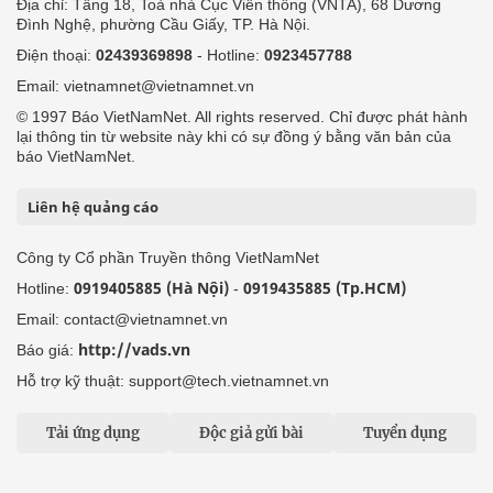
Địa chỉ: Tầng 18, Toà nhà Cục Viễn thông (VNTA), 68 Dương
Đình Nghệ, phường Cầu Giấy, TP. Hà Nội.
Điện thoại:
02439369898
- Hotline:
0923457788
Email: vietnamnet@vietnamnet.vn
© 1997 Báo VietNamNet. All rights reserved. Chỉ được phát hành
lại thông tin từ website này khi có sự đồng ý bằng văn bản của
báo VietNamNet.
Liên hệ quảng cáo
Công ty Cổ phần Truyền thông VietNamNet
0919405885 (Hà Nội)
0919435885 (Tp.HCM)
Hotline:
-
Email: contact@vietnamnet.vn
http://vads.vn
Báo giá:
Hỗ trợ kỹ thuật: support@tech.vietnamnet.vn
Tải ứng dụng
Độc giả gửi bài
Tuyển dụng