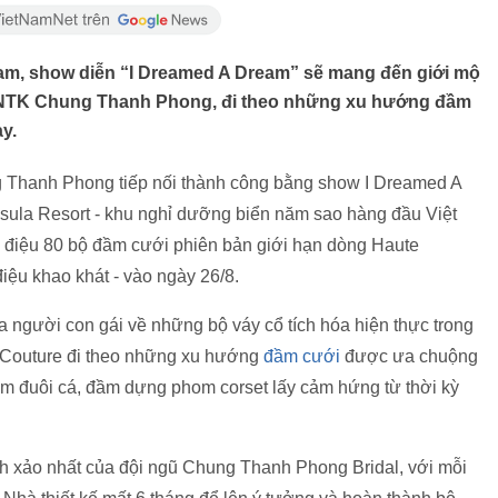
Nam, show diễn “I Dreamed A Dream” sẽ mang đến giới mộ
của NTK Chung Thanh Phong, đi theo những xu hướng đầm
y.
Thanh Phong tiếp nối thành công bằng show I Dreamed A
sula Resort - khu nghỉ dưỡng biển năm sao hàng đầu Việt
mộ điệu 80 bộ đầm cưới phiên bản giới hạn dòng Haute
điệu khao khát - vào ngày 26/8.
 người con gái về những bộ váy cổ tích hóa hiện thực trong
e Couture đi theo những xu hướng
đầm cưới
được ưa chuộng
ầm đuôi cá, đầm dựng phom corset lấy cảm hứng từ thời kỳ
nh xảo nhất của đội ngũ Chung Thanh Phong Bridal, với mỗi