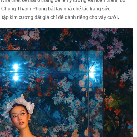
 Nhà thiết kế mất 6 tháng để lên ý tưởng và hoàn thành bộ
, Chung Thanh Phong bắt tay nhà chế tác trang sức
 tập kim cương đắt giá chỉ để dành riêng cho váy cưới.