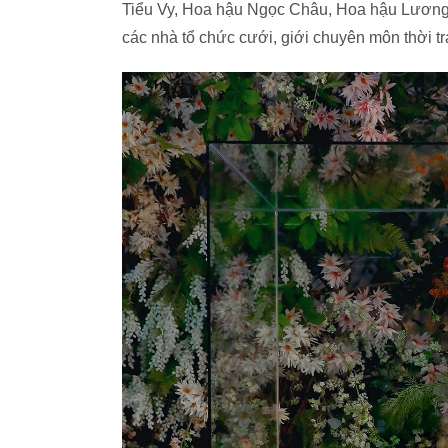
Tiểu Vy, Hoa hậu Ngọc Châu, Hoa hậu Lươn
các nhà tổ chức cưới, giới chuyên môn thời tr