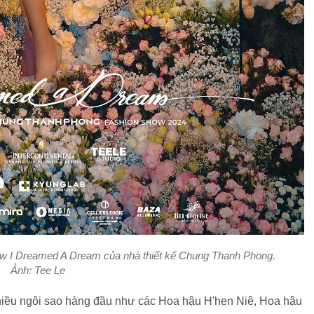
ow I Dreamed A Dream của nhà thiết kế Chung Thanh Phong.
Ảnh: Tee Le
hiều ngôi sao hàng đầu như các Hoa hậu H'hen Niê, Hoa hậu