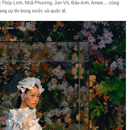
g Thùy Linh, Nhã Phương, Jun Vũ, Bảo Anh, Amee… cùng
ang uy tín trong nước và quốc tế.