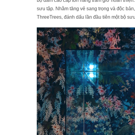
bộ đầm cao cấp tốn hàng trăm giờ hoàn thiện.
sưu tập. Nhằm tăng vẻ sang trọng và độc bản
ThreeTrees, đánh dấu lần đầu tiên một bộ sưu