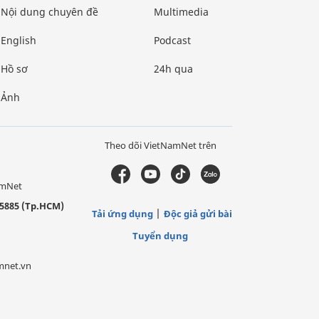
Nội dung chuyên đề
Multimedia
English
Podcast
Hồ sơ
24h qua
Ảnh
Theo dõi VietNamNet trên
amNet
5885 (Tp.HCM)
Tải ứng dụng
Độc giả gửi bài
Tuyển dụng
mnet.vn