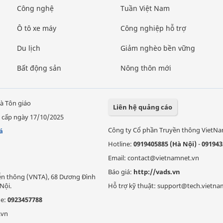
Công nghệ
Tuần Việt Nam
Ô tô xe máy
Công nghiệp hỗ trợ
Du lịch
Giảm nghèo bền vững
Bất động sản
Nông thôn mới
à Tôn giáo
Liên hệ quảng cáo
 cấp ngày 17/10/2025
Công ty Cổ phần Truyền thông VietN
á
Hotline:
0919405885 (Hà Nội)
-
091943
Email: contact@vietnamnet.vn
Báo giá:
http://vads.vn
Viễn thông (VNTA), 68 Dương Đình
Nội.
Hỗ trợ kỹ thuật: support@tech.vietna
ne:
0923457788
.vn