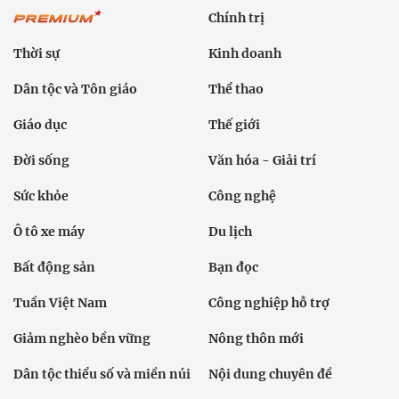
Chính trị
Thời sự
Kinh doanh
Dân tộc và Tôn giáo
Thể thao
Giáo dục
Thế giới
Đời sống
Văn hóa - Giải trí
Sức khỏe
Công nghệ
Ô tô xe máy
Du lịch
Bất động sản
Bạn đọc
Tuần Việt Nam
Công nghiệp hỗ trợ
Giảm nghèo bền vững
Nông thôn mới
Dân tộc thiểu số và miền núi
Nội dung chuyên đề