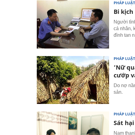
PHÁP LUẬ
Bi kịch
Người tình
cá nhân, k
đình tan n
PHÁP LUẬ
‘Nữ quá
cướp v
Do nợ nần
sản.
PHÁP LUẬ
Sát hạ
Nam thanh