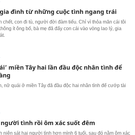
T
 gia đình từ những cuộc tình ngang trái
 chết, con đi tù, người đời đàm tiếu. Chỉ vì thỏa mãn cái tôi
hông ít ông bố, bà mẹ đã đẩy con cái vào vòng lao lý, gia
át.
T
i’ miền Tây hai lần đầu độc nhân tình để
àng
, nữ quái ở miền Tây đã đầu độc hai nhân tình để cướp tài
T
i người tình rồi ôm xác suốt đêm
 niên sát hại người tình hơn mình 6 tuổi, sau đó nằm ôm xác