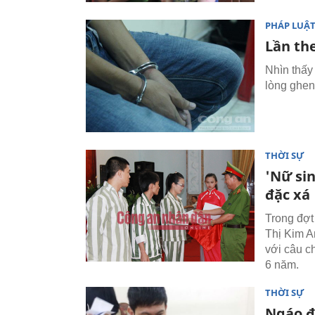
PHÁP LUẬ
Lần the
Nhìn thấy
lòng ghen
THỜI SỰ
'Nữ sin
đặc xá
Trong đợt
Thị Kim A
với câu c
6 năm.
THỜI SỰ
Ngáo đ