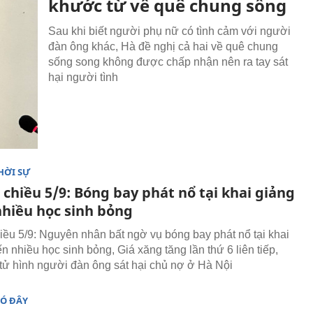
khước từ về quê chung sống
Sau khi biết người phụ nữ có tình cảm với người
đàn ông khác, Hà đề nghị cả hai về quê chung
sống song không được chấp nhận nên ra tay sát
hại người tình
HỜI SỰ
 chiều 5/9: Bóng bay phát nổ tại khai giảng
nhiều học sinh bỏng
hiều 5/9: Nguyên nhân bất ngờ vụ bóng bay phát nổ tại khai
n nhiều học sinh bỏng, Giá xăng tăng lần thứ 6 liên tiếp,
tử hình người đàn ông sát hại chủ nợ ở Hà Nội
ĐÓ ĐÂY