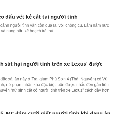
T
o dấu vết kẻ cắt tai người tình
 cảnh người tình vẫn còn qua lại với chồng cũ, Lắm hậm hực
 và nung nấu kế hoạch trả thù.
h sát hại người tình trên xe Lexus' được
 đặc xá lần này ở Trại giam Phú Sơn 4 (Thái Nguyên) có Vũ
nh, nữ phạm nhân khá đặc biệt luôn được nhắc đến gắn liền
huyện “nữ sinh cắt cổ người tình trên xe Lexuz” cách đây hơn
á, MC đám cưới giết người tình khi đang ân