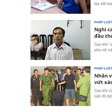
tay sát hạ
PHÁP LUẬ
Nghi ca
đầu th
Sau khi "v
phụ nữ nà
PHÁP LUẬ
Nhân v
vứt xá
Sau khi v
sản rồi b