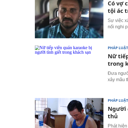
Có vợ c
tội ác 
Sự việc x
nổi nghi p
PHÁP LUẬ
Nữ tiếp
trong 
Đưa người
xảy mâu t
PHÁP LUẬ
Người 
thủ
Phát hiện