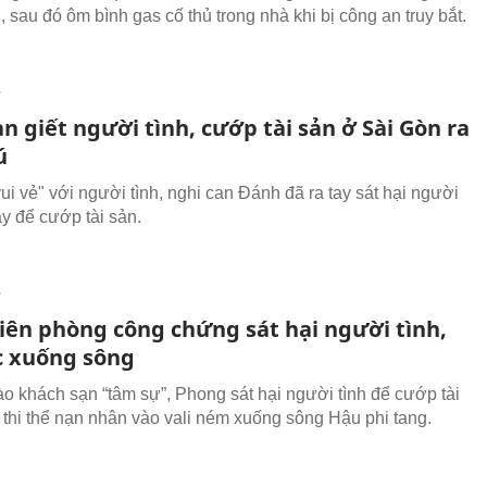
i, sau đó ôm bình gas cố thủ trong nhà khi bị công an truy bắt.
T
n giết người tình, cướp tài sản ở Sài Gòn ra
ú
ui vẻ" với người tình, nghi can Đánh đã ra tay sát hại người
y để cướp tài sản.
T
iên phòng công chứng sát hại người tình,
c xuống sông
ào khách sạn “tâm sự”, Phong sát hại người tình để cướp tài
ỏ thi thể nạn nhân vào vali ném xuống sông Hậu phi tang.