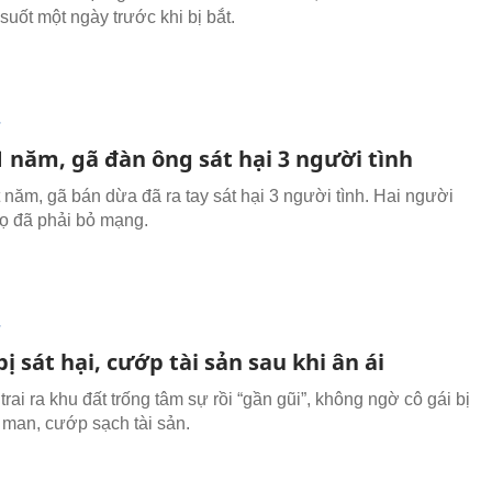
suốt một ngày trước khi bị bắt.
T
1 năm, gã đàn ông sát hại 3 người tình
 năm, gã bán dừa đã ra tay sát hại 3 người tình. Hai người
họ đã phải bỏ mạng.
T
bị sát hại, cướp tài sản sau khi ân ái
rai ra khu đất trống tâm sự rồi “gần gũi”, không ngờ cô gái bị
ã man, cướp sạch tài sản.