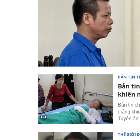
BẢN TIN T
Bản tin
khiến 
Bản tin c
giảng khiế
Tuyên án 
THẾ GIỚI 