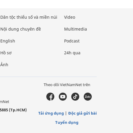
Dân tộc thiểu số và miền núi
Video
Nội dung chuyên đề
Multimedia
English
Podcast
Hồ sơ
24h qua
Ảnh
Theo dõi VietNamNet trên
amNet
5885 (Tp.HCM)
Tải ứng dụng
Độc giả gửi bài
Tuyển dụng