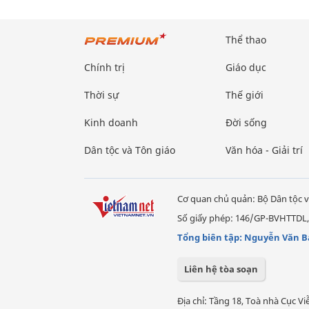
Thể thao
Chính trị
Giáo dục
Thời sự
Thế giới
Kinh doanh
Đời sống
Dân tộc và Tôn giáo
Văn hóa - Giải trí
Cơ quan chủ quản: Bộ Dân tộc v
Số giấy phép: 146/GP-BVHTTDL,
Tổng biên tập: Nguyễn Văn B
Liên hệ tòa soạn
Địa chỉ: Tầng 18, Toà nhà Cục 