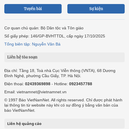
Tuyến bài
Sự kiện
Cơ quan chủ quản: Bộ Dân tộc và Tôn giáo
Số giấy phép: 146/GP-BVHTTDL, cấp ngày 17/10/2025
Tổng biên tập: Nguyễn Văn Bá
Liên hệ tòa soạn
Địa chỉ: Tầng 18, Toà nhà Cục Viễn thông (VNTA), 68 Dương
Đình Nghệ, phường Cầu Giấy, TP. Hà Nội.
Điện thoại:
02439369898
- Hotline:
0923457788
Email: vietnamnet@vietnamnet.vn
© 1997 Báo VietNamNet. All rights reserved. Chỉ được phát hành
lại thông tin từ website này khi có sự đồng ý bằng văn bản của
báo VietNamNet.
Liên hệ quảng cáo