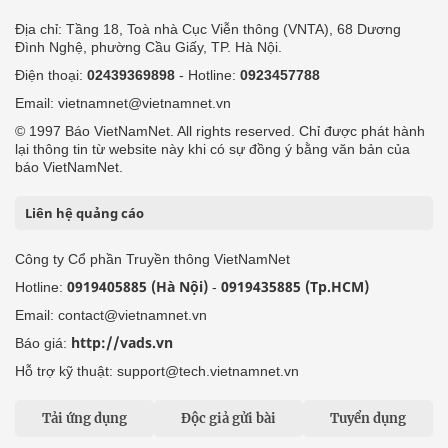
Địa chỉ: Tầng 18, Toà nhà Cục Viễn thông (VNTA), 68 Dương
Đình Nghệ, phường Cầu Giấy, TP. Hà Nội.
Điện thoại:
02439369898
- Hotline:
0923457788
Email: vietnamnet@vietnamnet.vn
© 1997 Báo VietNamNet. All rights reserved. Chỉ được phát hành
lại thông tin từ website này khi có sự đồng ý bằng văn bản của
báo VietNamNet.
Liên hệ quảng cáo
Công ty Cổ phần Truyền thông VietNamNet
0919405885 (Hà Nội)
0919435885 (Tp.HCM)
Hotline:
-
Email: contact@vietnamnet.vn
http://vads.vn
Báo giá:
Hỗ trợ kỹ thuật: support@tech.vietnamnet.vn
Tải ứng dụng
Độc giả gửi bài
Tuyển dụng