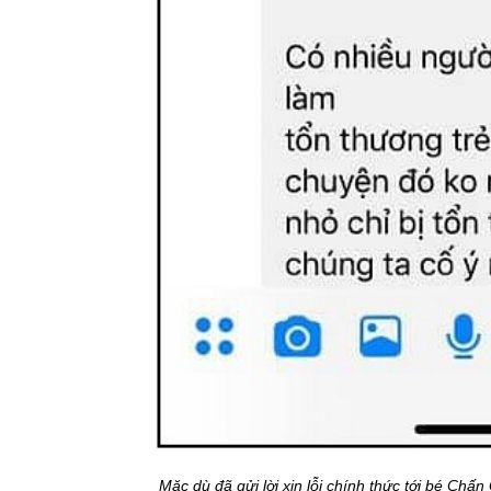
Mặc dù đã gửi lời xin lỗi chính thức tới bé C