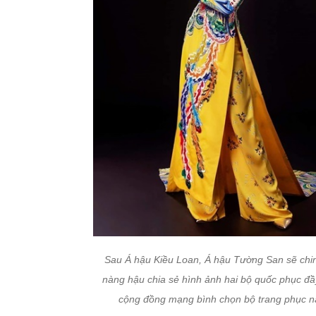
Sau Á hậu Kiều Loan, Á hậu Tường San sẽ chinh
nàng hậu chia sẻ hình ảnh hai bộ quốc phục đầ
cộng đồng mạng bình chọn bộ trang phục nà