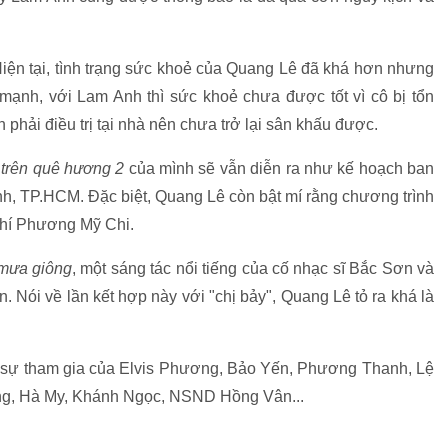
Hiện tại, tình trạng sức khoẻ của Quang Lê đã khá hơn nhưng
 mạnh, với Lam Anh thì sức khoẻ chưa được tốt vì cô bị tổn
hải điều trị tại nhà nên chưa trở lại sân khấu được.
trên quê hương 2
của mình sẽ vẫn diễn ra như kế hoạch ban
nh, TP.HCM. Đặc biệt, Quang Lê còn bật mí rằng chương trình
nhí Phương Mỹ Chi.
mưa giông
, một sáng tác nổi tiếng của cố nhạc sĩ Bắc Sơn và
n. Nói về lần kết hợp này với "chị bảy", Quang Lê tỏ ra khá là
sự tham gia của Elvis Phương, Bảo Yến, Phương Thanh, Lệ
ng, Hà My, Khánh Ngọc, NSND Hồng Vân...