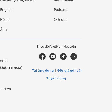
English
Podcast
Hồ sơ
24h qua
Ảnh
Theo dõi VietNamNet trên
amNet
5885 (Tp.HCM)
Tải ứng dụng
Độc giả gửi bài
Tuyển dụng
mnet.vn