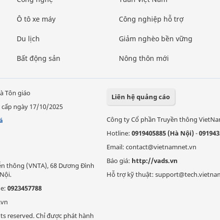
Ô tô xe máy
Công nghiệp hỗ trợ
Du lịch
Giảm nghèo bền vững
Bất động sản
Nông thôn mới
à Tôn giáo
Liên hệ quảng cáo
 cấp ngày 17/10/2025
Công ty Cổ phần Truyền thông VietN
á
Hotline:
0919405885 (Hà Nội)
-
091943
Email: contact@vietnamnet.vn
Báo giá:
http://vads.vn
Viễn thông (VNTA), 68 Dương Đình
Nội.
Hỗ trợ kỹ thuật: support@tech.vietna
ne:
0923457788
.vn
ts reserved. Chỉ được phát hành