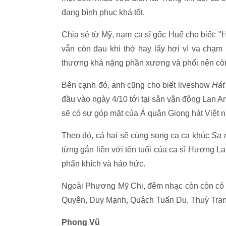
đang bình phục khá tốt.
Chia sẻ từ Mỹ, nam ca sĩ gốc Huế cho biết: "
vẫn còn đau khi thở hay lấy hơi vì va chạm
thương khá nặng phần xương và phổi nên còn p
Bên cạnh đó, anh cũng cho biết liveshow
Hát 
đầu vào ngày 4/10 tới tại sân vận động Lan A
sẽ có sự góp mặt của Á quân Giọng hát Việt 
Theo đó, cả hai sẽ cùng song ca ca khúc
Sa 
từng gắn liền với tên tuổi của ca sĩ Hương La
phấn khích và háo hức.
Ngoài Phương Mỹ Chi, đêm nhạc còn còn có 
Quyên, Duy Mạnh, Quách Tuấn Du, Thuỳ Tra
Phong Vũ