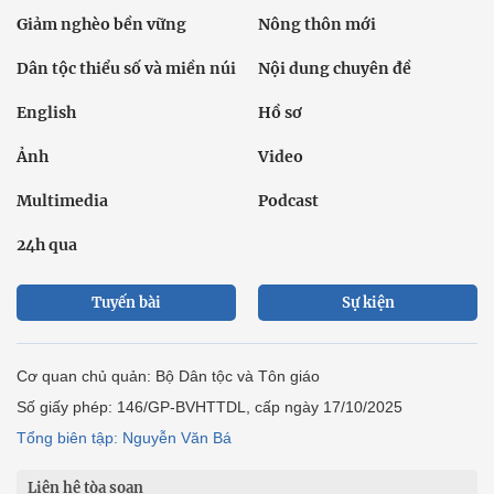
Giảm nghèo bền vững
Nông thôn mới
Dân tộc thiểu số và miền núi
Nội dung chuyên đề
English
Hồ sơ
Ảnh
Video
Multimedia
Podcast
24h qua
Tuyến bài
Sự kiện
Cơ quan chủ quản: Bộ Dân tộc và Tôn giáo
Số giấy phép: 146/GP-BVHTTDL, cấp ngày 17/10/2025
Tổng biên tập: Nguyễn Văn Bá
Liên hệ tòa soạn