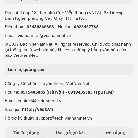
Địa chỉ: Tầng 18, Toà nhà Cục Viễn thông (VNTA), 68 Dương
Đình Nghệ, phường Cầu Giấy, TP. Hà Nội.
Điện thoại:
02439369898
- Hotline:
0923457788
Email: vietnamnet@vietnamnet.vn
© 1997 Báo VietNamNet. All rights reserved. Chỉ được phát hành
lại thông tin từ website này khi có sự đồng ý bằng văn bản của
báo VietNamNet.
Liên hệ quảng cáo
Công ty Cổ phần Truyền thông VietNamNet
0919405885 (Hà Nội)
0919435885 (Tp.HCM)
Hotline:
-
Email: contact@vietnamnet.vn
http://vads.vn
Báo giá:
Hỗ trợ kỹ thuật: support@tech.vietnamnet.vn
Tải ứng dụng
Độc giả gửi bài
Tuyển dụng