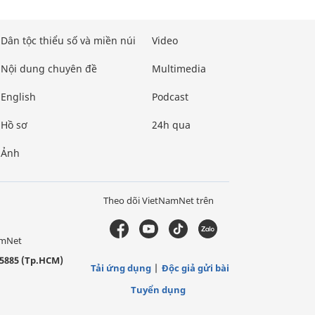
Dân tộc thiểu số và miền núi
Video
Nội dung chuyên đề
Multimedia
English
Podcast
Hồ sơ
24h qua
Ảnh
Theo dõi VietNamNet trên
amNet
5885 (Tp.HCM)
Tải ứng dụng
Độc giả gửi bài
Tuyển dụng