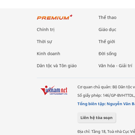
Thể thao
Chính trị
Giáo dục
Thời sự
Thế giới
Kinh doanh
Đời sống
Dân tộc và Tôn giáo
Văn hóa - Giải trí
Cơ quan chủ quản: Bộ Dân tộc v
Số giấy phép: 146/GP-BVHTTDL,
Tổng biên tập: Nguyễn Văn B
Liên hệ tòa soạn
Địa chỉ: Tầng 18, Toà nhà Cục 