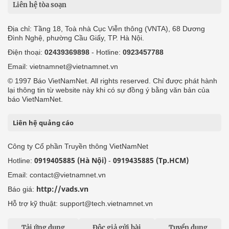
Liên hệ tòa soạn
Địa chỉ: Tầng 18, Toà nhà Cục Viễn thông (VNTA), 68 Dương
Đình Nghệ, phường Cầu Giấy, TP. Hà Nội.
Điện thoại:
02439369898
- Hotline:
0923457788
Email: vietnamnet@vietnamnet.vn
© 1997 Báo VietNamNet. All rights reserved. Chỉ được phát hành
lại thông tin từ website này khi có sự đồng ý bằng văn bản của
báo VietNamNet.
Liên hệ quảng cáo
Công ty Cổ phần Truyền thông VietNamNet
0919405885 (Hà Nội)
0919435885 (Tp.HCM)
Hotline:
-
Email: contact@vietnamnet.vn
http://vads.vn
Báo giá:
Hỗ trợ kỹ thuật: support@tech.vietnamnet.vn
Tải ứng dụng
Độc giả gửi bài
Tuyển dụng