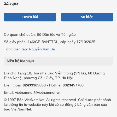
24h qua
Tuyến bài
Sự kiện
Cơ quan chủ quản: Bộ Dân tộc và Tôn giáo
Số giấy phép: 146/GP-BVHTTDL, cấp ngày 17/10/2025
Tổng biên tập: Nguyễn Văn Bá
Liên hệ tòa soạn
Địa chỉ: Tầng 18, Toà nhà Cục Viễn thông (VNTA), 68 Dương
Đình Nghệ, phường Cầu Giấy, TP. Hà Nội.
Điện thoại:
02439369898
- Hotline:
0923457788
Email: vietnamnet@vietnamnet.vn
© 1997 Báo VietNamNet. All rights reserved. Chỉ được phát hành
lại thông tin từ website này khi có sự đồng ý bằng văn bản của
báo VietNamNet.