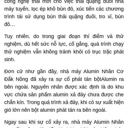
công nghệ thải mới cho việc thải quặng đuôi nhà
máy tuyển, lọc ép khô bùn đỏ, xúc tiến các chương
trình tái sử dụng bùn thải quặng đuôi, tro xỉ, bùn
đỏ…
Tuy nhiên, do trong giai đoạn thí điểm và thử
nghiệm, dù hết sức nỗ lực, cố gắng, quá trình chạy
thử nghiệm vẫn không tránh khỏi có trục trặc phát
sinh.
Đơn cử như gần đây, nhà máy Alumin Nhân Cơ
Đắk Nông đã xảy ra sự cố phát tán bộtAlumin ra
bên ngoài. Nguyên nhân được xác định là do khu
vực chứa sản phẩm alumin xả đáy chưa được che
chắn kín. Trong quá trình xả đáy, khi có sự xuất hiện
gió lớn nên bột alumin phát tán ra bên ngoài.
Ngay sau khi sự cố xảy ra, nhà máy Alumin Nhân