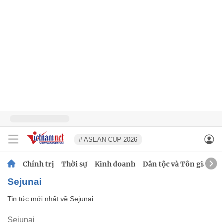
# ASEAN CUP 2026
Chính trị
Thời sự
Kinh doanh
Dân tộc và Tôn giáo
Sejunai
Tin tức mới nhất về
Sejunai
Sejunai