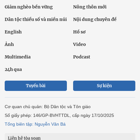
Giảm nghèo bền vững
Nông thôn mới
Dân tộc thiểu số và miền núi
Nội dung chuyên đề
English
Hồ sơ
Ảnh
Video
Multimedia
Podcast
24h qua
Tuyến bài
Sự kiện
Cơ quan chủ quản: Bộ Dân tộc và Tôn giáo
Số giấy phép: 146/GP-BVHTTDL, cấp ngày 17/10/2025
Tổng biên tập: Nguyễn Văn Bá
Liên hệ tòa soạn