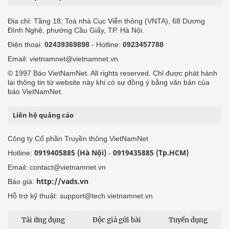
Địa chỉ: Tầng 18, Toà nhà Cục Viễn thông (VNTA), 68 Dương
Đình Nghệ, phường Cầu Giấy, TP. Hà Nội.
Điện thoại:
02439369898
- Hotline:
0923457788
Email: vietnamnet@vietnamnet.vn
© 1997 Báo VietNamNet. All rights reserved. Chỉ được phát hành
lại thông tin từ website này khi có sự đồng ý bằng văn bản của
báo VietNamNet.
Liên hệ quảng cáo
Công ty Cổ phần Truyền thông VietNamNet
0919405885 (Hà Nội)
0919435885 (Tp.HCM)
Hotline:
-
Email: contact@vietnamnet.vn
http://vads.vn
Báo giá:
Hỗ trợ kỹ thuật: support@tech.vietnamnet.vn
Tải ứng dụng
Độc giả gửi bài
Tuyển dụng