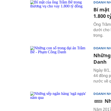
DOANH N
Bí mật
1.800 t
Ông Trầm 
dưới cho 
trọng.
DOANH N
Những 
Danh
Ngày 8/1
44 đồng p
nước về q
DOANH N
Nh
Năm 2017,