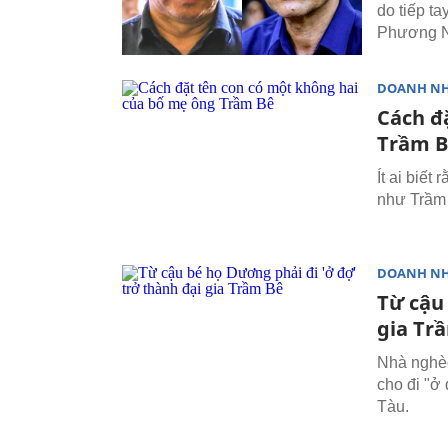
do tiếp t
Phương N
DOANH N
Cách đ
Trầm 
Ít ai biết
như Trầm 
DOANH N
Từ cậu
gia Tr
Nhà nghèo
cho đi "ở 
Tàu.