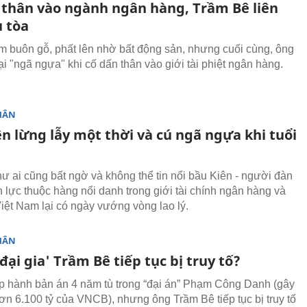
 thân vào ngành ngân hàng, Trầm Bê liên
u tòa
ùm buôn gỗ, phất lên nhờ bất động sản, nhưng cuối cùng, ông
ại "ngã ngựa" khi cố dấn thân vào giới tài phiệt ngân hàng.
HÂN
n lừng lẫy một thời và cú ngã ngựa khi tuổi
 ai cũng bất ngờ và không thể tin nổi bầu Kiên - người đàn
 lực thuộc hàng nổi danh trong giới tài chính ngân hàng và
iệt Nam lại có ngày vướng vòng lao lý.
HÂN
'đại gia' Trầm Bê tiếp tục bị truy tố?
 hành bản án 4 năm tù trong “đại án” Phạm Công Danh (gây
hơn 6.100 tỷ của VNCB), nhưng ông Trầm Bê tiếp tục bị truy tố