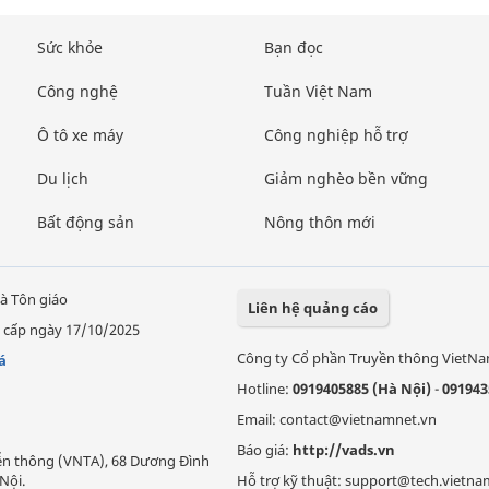
Sức khỏe
Bạn đọc
Công nghệ
Tuần Việt Nam
Ô tô xe máy
Công nghiệp hỗ trợ
Du lịch
Giảm nghèo bền vững
Bất động sản
Nông thôn mới
à Tôn giáo
Liên hệ quảng cáo
 cấp ngày 17/10/2025
Công ty Cổ phần Truyền thông VietN
á
Hotline:
0919405885 (Hà Nội)
-
091943
Email: contact@vietnamnet.vn
Báo giá:
http://vads.vn
Viễn thông (VNTA), 68 Dương Đình
Nội.
Hỗ trợ kỹ thuật: support@tech.vietna