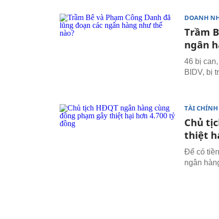
DOANH N
Trầm B
ngân h
46 bị can
BIDV, bị 
TÀI CHÍNH
Chủ tị
thiệt h
Để có tiền
ngân hàng