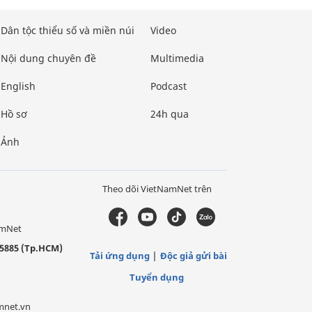
Dân tộc thiểu số và miền núi
Video
Nội dung chuyên đề
Multimedia
English
Podcast
Hồ sơ
24h qua
Ảnh
Theo dõi VietNamNet trên
amNet
5885 (Tp.HCM)
Tải ứng dụng
Độc giả gửi bài
Tuyển dụng
mnet.vn