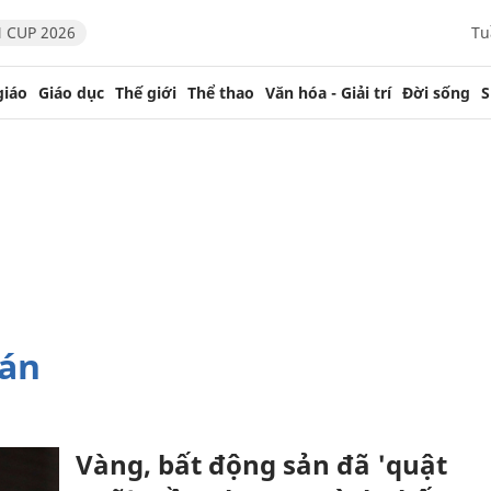
 CUP 2026
Tu
giáo
Giáo dục
Thế giới
Thể thao
Văn hóa - Giải trí
Đời sống
S
 án
Vàng, bất động sản đã 'quật