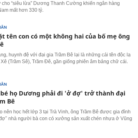
ay cho “siêu lừa” Dương Thanh Cường khiến ngân hàng
am mất hơn 330 tỷ.
HÂN
ặt tên con có một không hai của bố mẹ ông
Bê
 rằng, huynh đệ với đại gia Trầm Bê lại là những cái tên độc lạ
Xê (Trầm Sê), Trầm Đê, gần giống phiên âm bảng chữ cái.
HÂN
 bé họ Dương phải đi 'ở đợ' trở thành đại
ầm Bê
 nên học hết lớp 3 tại Trà Vinh, ông Trầm Bê được gia đình
đợ" nhà người bà con có xưởng sản xuất chén nhựa ở Vũng