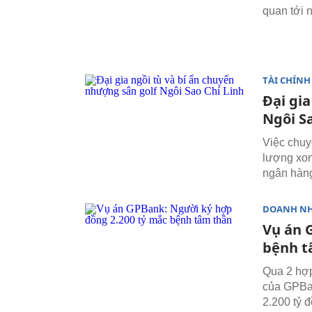
quan tới 
TÀI CHÍNH
Đại gia
Ngôi Sa
Việc chuy
lượng xon
ngân hàng
DOANH N
Vụ án 
bệnh t
Qua 2 hợp
của GPBank
2.200 tỷ 