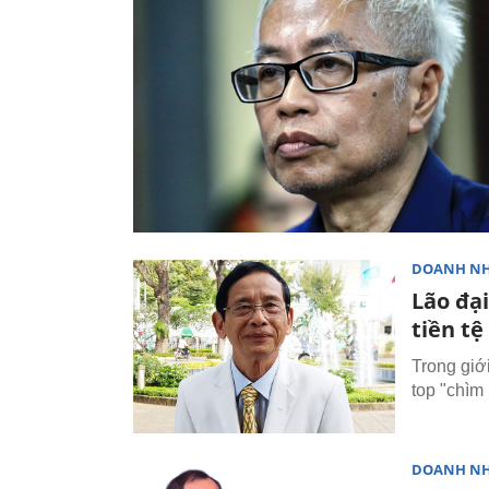
DOANH N
Lão đại
tiền tệ
Trong giớ
top "chìm 
DOANH N