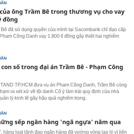
HÂN
 của ông Trầm Bê trong thương vụ cho vay
ỷ đồng
Bê đã sử dụng quyền của mình tại Sacombank chỉ đạo cấp
Phạm Công Danh vay 1.800 tỉ đồng gây thiệt hại nghiêm
HÂN
con số trong đại án Trầm Bê - Phạm Công
, TAND TP.HCM đưa vụ án Phạm Công Danh, Trầm Bê cùng
hạm ra xét xử về tội danh Cố ý làm trái quy định của nhà
uản lý kinh tế gây hậu quả nghiêm trọng.
HÂN
ững sếp ngân hàng 'ngã ngựa' năm qua
 hàng loạt lãnh đạo ngân hàng đã vướng vòng lao lý vì liên