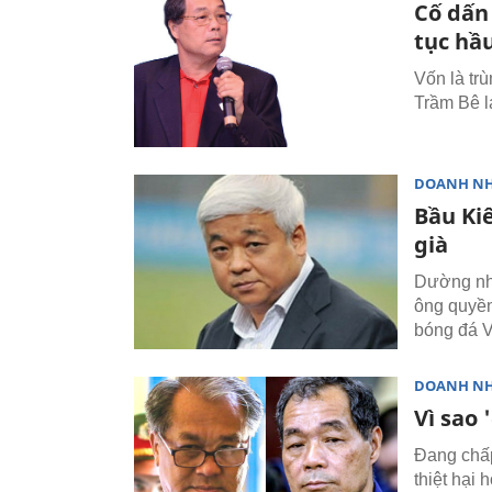
Cố dấn
tục hầ
Vốn là tr
Trầm Bê l
DOANH N
Bầu Kiê
già
Dường như
ông quyền
bóng đá V
DOANH N
Vì sao 
Đang chấp
thiệt hại 