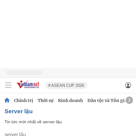
# ASEAN CUP 2026
Chính trị
Thời sự
Kinh doanh
Dân tộc và Tôn giáo
server lậu
Tin tức mới nhất về
server lậu
server lậu