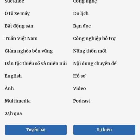
Sức khỏe
Công nghệ
Ô tô xe máy
Du lịch
Bất động sản
Bạn đọc
Tuần Việt Nam
Công nghiệp hỗ trợ
Giảm nghèo bền vững
Nông thôn mới
Dân tộc thiểu số và miền núi
Nội dung chuyên đề
English
Hồ sơ
Ảnh
Video
Multimedia
Podcast
24h qua
Tuyến bài
Sự kiện