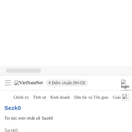
# Điểm chuẩn ĐH-CĐ
Chính trị
Thời sự
Kinh doanh
Dân tộc và Tôn giáo
Giáo dục
Sezk0
Tin tức mới nhất về
Sezk0
Sezk0