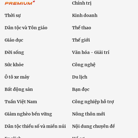
Chính trị
Thời sự
Kinh doanh
Dân tộc và Tôn giáo
Thể thao
Giáo dục
Thế giới
Đời sống
Văn hóa - Giải trí
Sức khỏe
Công nghệ
Ô tô xe máy
Du lịch
Bất động sản
Bạn đọc
Tuần Việt Nam
Công nghiệp hỗ trợ
Giảm nghèo bền vững
Nông thôn mới
Dân tộc thiểu số và miền núi
Nội dung chuyên đề