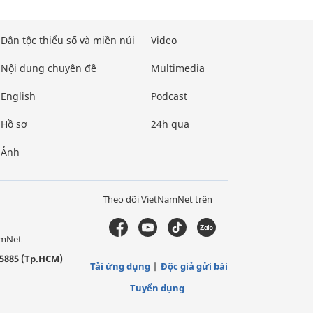
Dân tộc thiểu số và miền núi
Video
Nội dung chuyên đề
Multimedia
English
Podcast
Hồ sơ
24h qua
Ảnh
Theo dõi VietNamNet trên
amNet
5885 (Tp.HCM)
Tải ứng dụng
Độc giả gửi bài
Tuyển dụng