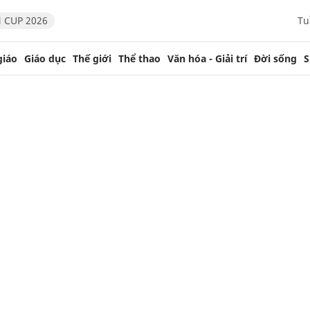
 CUP 2026
Tu
giáo
Giáo dục
Thế giới
Thể thao
Văn hóa - Giải trí
Đời sống
S