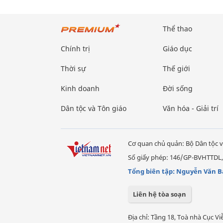
Thể thao
Chính trị
Giáo dục
Thời sự
Thế giới
Kinh doanh
Đời sống
Dân tộc và Tôn giáo
Văn hóa - Giải trí
Cơ quan chủ quản: Bộ Dân tộc v
Số giấy phép: 146/GP-BVHTTDL,
Tổng biên tập: Nguyễn Văn B
Liên hệ tòa soạn
Địa chỉ: Tầng 18, Toà nhà Cục 