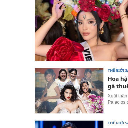
THẾ GIỚI 
Hoa hậ
gà thu
Xuất thân
Palacios 
THẾ GIỚI 