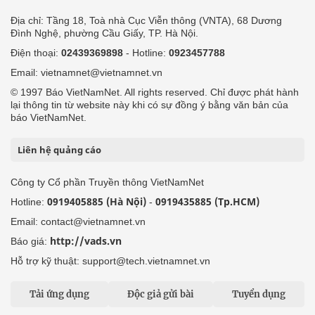
Địa chỉ: Tầng 18, Toà nhà Cục Viễn thông (VNTA), 68 Dương
Đình Nghệ, phường Cầu Giấy, TP. Hà Nội.
Điện thoại:
02439369898
- Hotline:
0923457788
Email: vietnamnet@vietnamnet.vn
© 1997 Báo VietNamNet. All rights reserved. Chỉ được phát hành
lại thông tin từ website này khi có sự đồng ý bằng văn bản của
báo VietNamNet.
Liên hệ quảng cáo
Công ty Cổ phần Truyền thông VietNamNet
0919405885 (Hà Nội)
0919435885 (Tp.HCM)
Hotline:
-
Email: contact@vietnamnet.vn
http://vads.vn
Báo giá:
Hỗ trợ kỹ thuật: support@tech.vietnamnet.vn
Tải ứng dụng
Độc giả gửi bài
Tuyển dụng