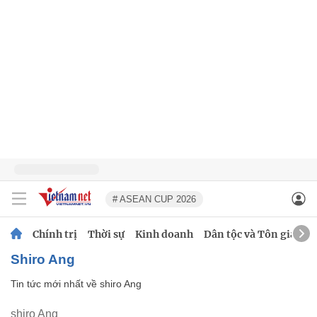
# ASEAN CUP 2026
Chính trị
Thời sự
Kinh doanh
Dân tộc và Tôn giáo
shiro Ang
Tin tức mới nhất về
shiro Ang
shiro Ang