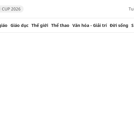
 CUP 2026
Tu
giáo
Giáo dục
Thế giới
Thể thao
Văn hóa - Giải trí
Đời sống
S