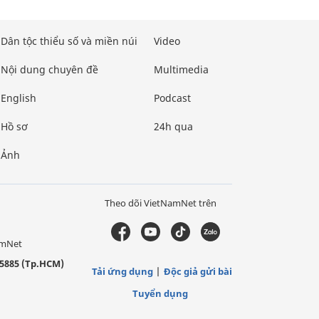
Dân tộc thiểu số và miền núi
Video
Nội dung chuyên đề
Multimedia
English
Podcast
Hồ sơ
24h qua
Ảnh
Theo dõi VietNamNet trên
amNet
5885 (Tp.HCM)
Tải ứng dụng
Độc giả gửi bài
Tuyển dụng