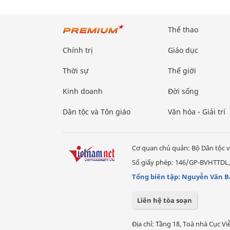
Thể thao
Chính trị
Giáo dục
Thời sự
Thế giới
Kinh doanh
Đời sống
Dân tộc và Tôn giáo
Văn hóa - Giải trí
Cơ quan chủ quản: Bộ Dân tộc v
Số giấy phép: 146/GP-BVHTTDL,
Tổng biên tập: Nguyễn Văn B
Liên hệ tòa soạn
Địa chỉ: Tầng 18, Toà nhà Cục 