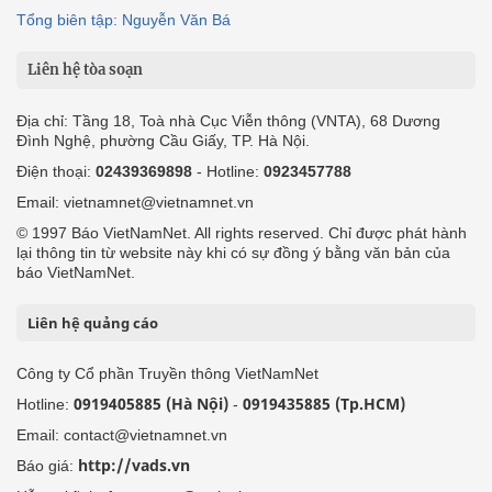
Tổng biên tập: Nguyễn Văn Bá
Liên hệ tòa soạn
Địa chỉ: Tầng 18, Toà nhà Cục Viễn thông (VNTA), 68 Dương
Đình Nghệ, phường Cầu Giấy, TP. Hà Nội.
Điện thoại:
02439369898
- Hotline:
0923457788
Email: vietnamnet@vietnamnet.vn
© 1997 Báo VietNamNet. All rights reserved. Chỉ được phát hành
lại thông tin từ website này khi có sự đồng ý bằng văn bản của
báo VietNamNet.
Liên hệ quảng cáo
Công ty Cổ phần Truyền thông VietNamNet
0919405885 (Hà Nội)
0919435885 (Tp.HCM)
Hotline:
-
Email: contact@vietnamnet.vn
http://vads.vn
Báo giá: