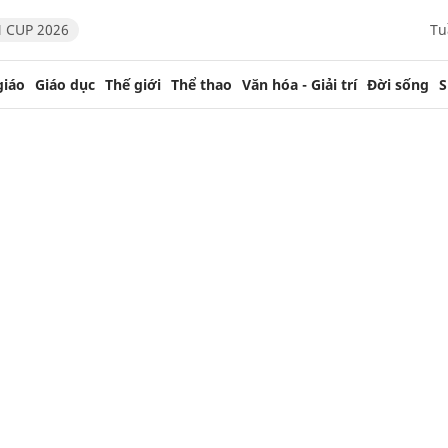
 CUP 2026
Tu
giáo
Giáo dục
Thế giới
Thể thao
Văn hóa - Giải trí
Đời sống
S