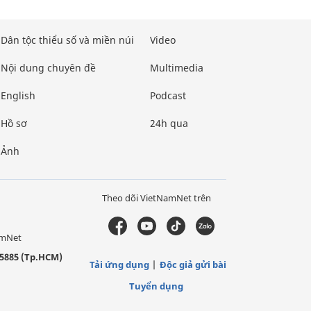
Dân tộc thiểu số và miền núi
Video
Nội dung chuyên đề
Multimedia
English
Podcast
Hồ sơ
24h qua
Ảnh
Theo dõi VietNamNet trên
amNet
5885 (Tp.HCM)
Tải ứng dụng
Độc giả gửi bài
Tuyển dụng