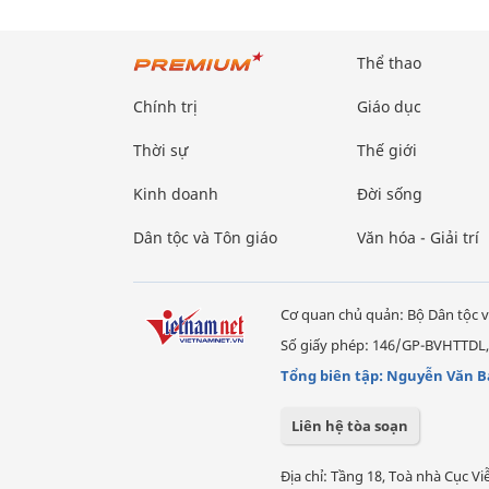
Thể thao
Chính trị
Giáo dục
Thời sự
Thế giới
Kinh doanh
Đời sống
Dân tộc và Tôn giáo
Văn hóa - Giải trí
Cơ quan chủ quản: Bộ Dân tộc v
Số giấy phép: 146/GP-BVHTTDL,
Tổng biên tập: Nguyễn Văn B
Liên hệ tòa soạn
Địa chỉ: Tầng 18, Toà nhà Cục 