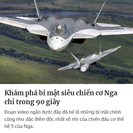
Khám phá bí mật siêu chiến cơ Nga
chỉ trong 90 giây
Đoạn video ngắn dưới đây đã hé lộ những bí mật chính
cũng như đặc điểm độc nhất vô nhị của chiến đấu cơ thế
hệ 5 của Nga.