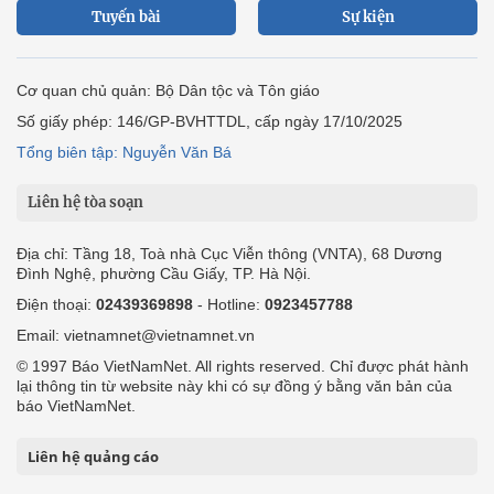
Tuyến bài
Sự kiện
Cơ quan chủ quản: Bộ Dân tộc và Tôn giáo
Số giấy phép: 146/GP-BVHTTDL, cấp ngày 17/10/2025
Tổng biên tập: Nguyễn Văn Bá
Liên hệ tòa soạn
Địa chỉ: Tầng 18, Toà nhà Cục Viễn thông (VNTA), 68 Dương
Đình Nghệ, phường Cầu Giấy, TP. Hà Nội.
Điện thoại:
02439369898
- Hotline:
0923457788
Email: vietnamnet@vietnamnet.vn
© 1997 Báo VietNamNet. All rights reserved. Chỉ được phát hành
lại thông tin từ website này khi có sự đồng ý bằng văn bản của
báo VietNamNet.
Liên hệ quảng cáo