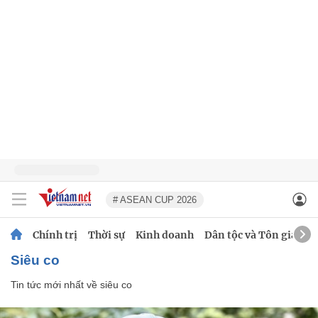
# ASEAN CUP 2026
Chính trị
Thời sự
Kinh doanh
Dân tộc và Tôn giáo
siêu co
Tin tức mới nhất về
siêu co