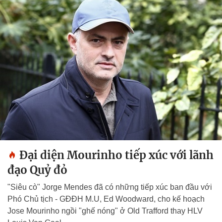
Đại diện Mourinho tiếp xúc với lãnh
đạo Quỷ đỏ
"Siêu cò" Jorge Mendes đã có những tiếp xúc ban đầu với
Phó Chủ tịch - GĐĐH M.U, Ed Woodward, cho kế hoạch
Jose Mourinho ngồi "ghế nóng" ở Old Trafford thay HLV