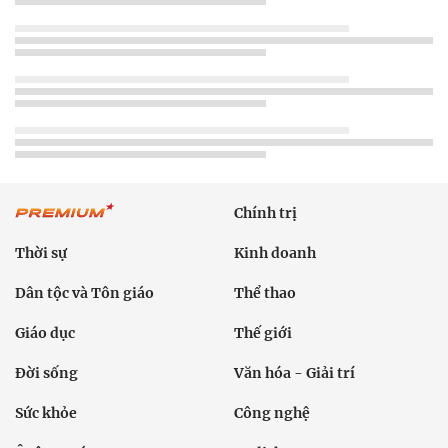
Chính trị
Thời sự
Kinh doanh
Dân tộc và Tôn giáo
Thể thao
Giáo dục
Thế giới
Đời sống
Văn hóa - Giải trí
Sức khỏe
Công nghệ