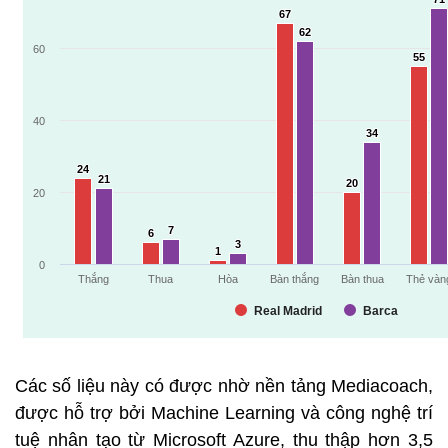
Các số liệu này có được nhờ nền tảng Mediacoach,
được hỗ trợ bởi Machine Learning và công nghệ trí
tuệ nhân tạo từ Microsoft Azure, thu thập hơn 3,5