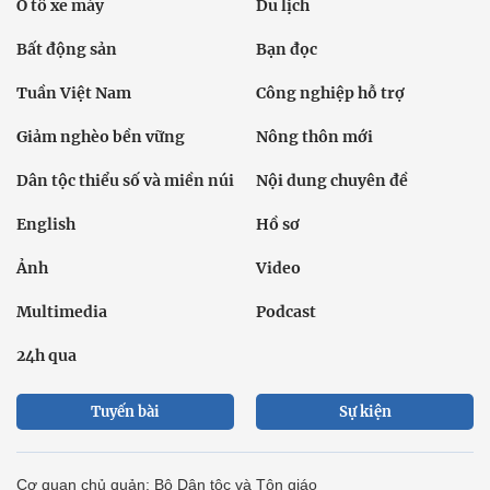
Ô tô xe máy
Du lịch
Bất động sản
Bạn đọc
Tuần Việt Nam
Công nghiệp hỗ trợ
Giảm nghèo bền vững
Nông thôn mới
Dân tộc thiểu số và miền núi
Nội dung chuyên đề
English
Hồ sơ
Ảnh
Video
Multimedia
Podcast
24h qua
Tuyến bài
Sự kiện
Cơ quan chủ quản: Bộ Dân tộc và Tôn giáo