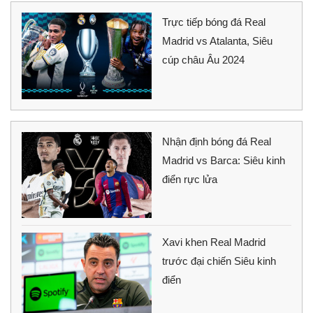
Trực tiếp bóng đá Real
Madrid vs Atalanta, Siêu
cúp châu Âu 2024
Nhận định bóng đá Real
Madrid vs Barca: Siêu kinh
điển rực lửa
Xavi khen Real Madrid
trước đại chiến Siêu kinh
điển