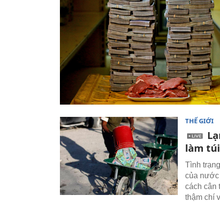
THẾ GIỚI
Lạ
làm túi
Tình trạn
của nước 
cách cân 
thậm chí v