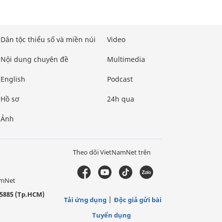
Dân tộc thiểu số và miền núi
Video
Nội dung chuyên đề
Multimedia
English
Podcast
Hồ sơ
24h qua
Ảnh
Theo dõi VietNamNet trên
amNet
5885 (Tp.HCM)
Tải ứng dụng
Độc giả gửi bài
Tuyển dụng