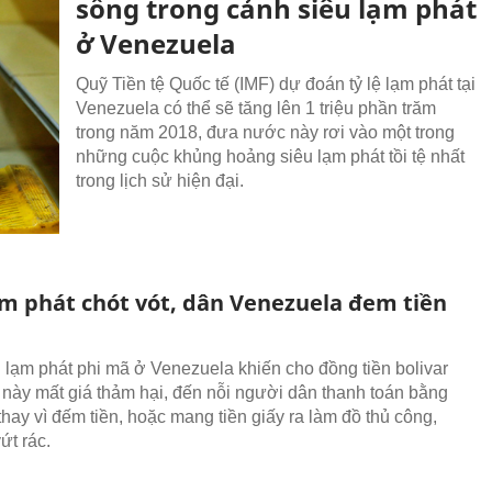
sống trong cảnh siêu lạm phát
ở Venezuela
Quỹ Tiền tệ Quốc tế (IMF) dự đoán tỷ lệ lạm phát tại
Venezuela có thể sẽ tăng lên 1 triệu phần trăm
trong năm 2018, đưa nước này rơi vào một trong
những cuộc khủng hoảng siêu lạm phát tồi tệ nhất
trong lịch sử hiện đại.
m phát chót vót, dân Venezuela đem tiền
g lạm phát phi mã ở Venezuela khiến cho đồng tiền bolivar
này mất giá thảm hại, đến nỗi người dân thanh toán bằng
thay vì đếm tiền, hoặc mang tiền giấy ra làm đồ thủ công,
ứt rác.