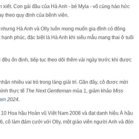
n xiết. Con gái đầu của Hà Anh - bé Myla - vô cùng háo hức
 theo quy định của bệnh viện.
, nhưng Hà Anh và Olly luôn mong muốn gia đình có đông
 hạnh phúc, đặc biệt là Hà Anh khi siêu mẫu mang thai ở tuổi
đều ổn định, tiếp tục theo dõi thêm vài ngày trước khi được
n nhiều vai trò trong làng giải trí. Gần đây, cô được mời
hình thực tế
The Next Gentleman
mùa 1, giám khảo
Miss
nam
2024
.
op 10 Hoa hậu Hoàn vũ Việt Nam 2008 và đạt danh hiệu Á hậu
 cô làm đám cưới với Olly, một giáo viên người Anh và đón