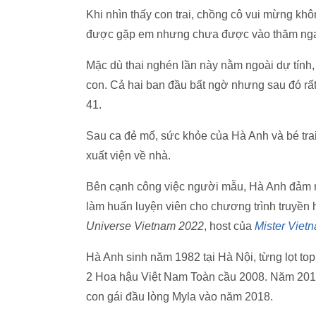
Khi nhìn thấy con trai, chồng cô vui mừng khô
được gặp em nhưng chưa được vào thăm ngay
Mặc dù thai nghén lần này nằm ngoài dự tính
con. Cả hai ban đầu bất ngờ nhưng sau đó rất
41.
Sau ca đẻ mổ, sức khỏe của Hà Anh và bé trai 
xuất viện về nhà.
Bên cạnh công việc người mẫu, Hà Anh đảm nhậ
làm huấn luyện viên cho chương trình truyền 
Universe Vietnam 2022
, host của
Mister Viet
Hà Anh sinh năm 1982 tại Hà Nội, từng lọt t
2 Hoa hậu Việt Nam Toàn cầu 2008. Năm 2016,
con gái đầu lòng Myla vào năm 2018.