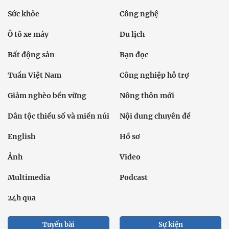
Sức khỏe
Công nghệ
Ô tô xe máy
Du lịch
Bất động sản
Bạn đọc
Tuần Việt Nam
Công nghiệp hỗ trợ
Giảm nghèo bền vững
Nông thôn mới
Dân tộc thiểu số và miền núi
Nội dung chuyên đề
English
Hồ sơ
Ảnh
Video
Multimedia
Podcast
24h qua
Tuyến bài
Sự kiện