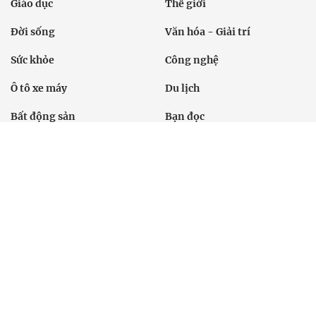
Giáo dục
Thế giới
Đời sống
Văn hóa - Giải trí
Sức khỏe
Công nghệ
Ô tô xe máy
Du lịch
Bất động sản
Bạn đọc
Tuần Việt Nam
Công nghiệp hỗ trợ
Giảm nghèo bền vững
Nông thôn mới
Dân tộc thiểu số và miền núi
Nội dung chuyên đề
English
Hồ sơ
Ảnh
Video
Multimedia
Podcast
24h qua