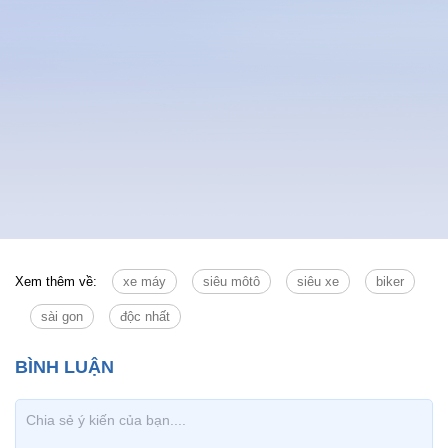
Xem thêm về:
xe máy
siêu môtô
siêu xe
biker
sài gon
độc nhất