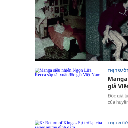
THỊ TRƯỜ
Manga 
giả Vi
Độc giả t
của huyền 
THỊ TRƯỜ