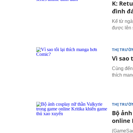
K: Retu
đình 
Kể từ ngà
được lên 
THỊ TRƯỜ
Vì sao 
Cùng đến 
thích man
THỊ TRƯỜ
Bộ ảnh
online
(GameSao)