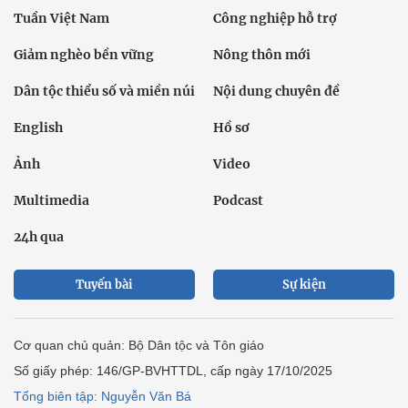
Tuần Việt Nam
Công nghiệp hỗ trợ
Giảm nghèo bền vững
Nông thôn mới
Dân tộc thiểu số và miền núi
Nội dung chuyên đề
English
Hồ sơ
Ảnh
Video
Multimedia
Podcast
24h qua
Tuyến bài
Sự kiện
Cơ quan chủ quản: Bộ Dân tộc và Tôn giáo
Số giấy phép: 146/GP-BVHTTDL, cấp ngày 17/10/2025
Tổng biên tập: Nguyễn Văn Bá