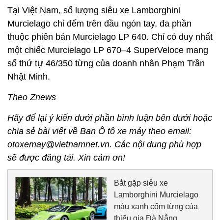
Tại Việt Nam, số lượng siêu xe Lamborghini
Murcielago chỉ đếm trên đầu ngón tay, đa phần
thuộc phiên bản Murcielago LP 640. Chỉ có duy nhất
một chiếc Murcielago LP 670–4 SuperVeloce mang
số thứ tự 46/350 từng của doanh nhân Phạm Trần
Nhật Minh.
Theo Znews
Hãy để lại ý kiến dưới phần bình luận bên dưới hoặc
chia sẻ bài viết về Ban Ô tô xe máy theo email:
otoxemay@vietnamnet.vn. Các nội dung phù hợp
sẽ được đăng tải. Xin cảm ơn!
Bắt gặp siêu xe
Lamborghini Murcielago
màu xanh cốm từng của
thiếu gia Đà Nẵng