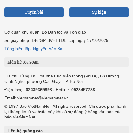
Tuyến bài
Sự kiện
Cơ quan chủ quản: Bộ Dân tộc và Tôn giáo
Số giấy phép: 146/GP-BVHTTDL, cấp ngày 17/10/2025
Tổng biên tập: Nguyễn Văn Bá
Liên hệ tòa soạn
Địa chỉ: Tầng 18, Toà nhà Cục Viễn thông (VNTA), 68 Dương
Đình Nghệ, phường Cầu Giấy, TP. Hà Nội.
Điện thoại:
02439369898
- Hotline:
0923457788
Email: vietnamnet@vietnamnet.vn
© 1997 Báo VietNamNet. All rights reserved. Chỉ được phát hành
lại thông tin từ website này khi có sự đồng ý bằng văn bản của
báo VietNamNet.
Liên hệ quảng cáo