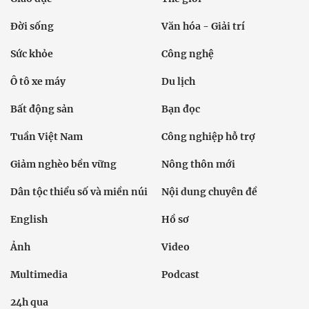
Đời sống
Văn hóa - Giải trí
Sức khỏe
Công nghệ
Ô tô xe máy
Du lịch
Bất động sản
Bạn đọc
Tuần Việt Nam
Công nghiệp hỗ trợ
Giảm nghèo bền vững
Nông thôn mới
Dân tộc thiểu số và miền núi
Nội dung chuyên đề
English
Hồ sơ
Ảnh
Video
Multimedia
Podcast
24h qua