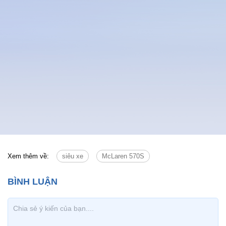
Xem thêm về:
siêu xe
McLaren 570S