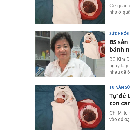
Cơ quan c
nhà ở qu
SỨC KHỎE
BS sản 
bánh n
BS Kim Du
ngày là p
nhau để 6
TƯ VẤN S
Tự đẻ t
con cạ
Chị M. tự 
vào đó đặ