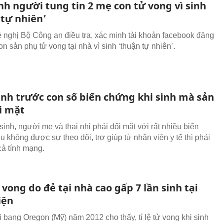
nh người tung tin 2 mẹ con tử vong vì sinh
 tự nhiên’
ề nghị Bộ Công an điều tra, xác minh tài khoản facebook đăng
on sản phụ tử vong tại nhà vì sinh ‘thuận tự nhiên’.
ình trước con số biến chứng khi sinh mà sản
i mặt
sinh, người mẹ và thai nhi phải đối mặt với rất nhiều biến
 không được sự theo dõi, trợ giúp từ nhân viên y tế thì phải
cả tính mạng.
ử vong do đẻ tại nhà cao gấp 7 lần sinh tại
iện
i bang Oregon (Mỹ) năm 2012 cho thấy, tỉ lệ tử vong khi sinh