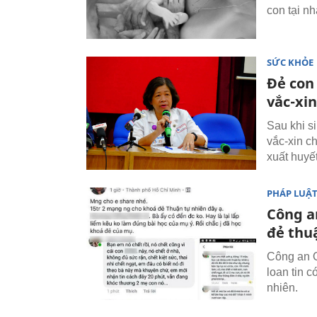
con tại nh
SỨC KHỎE
Đẻ con
vắc-xin
Sau khi s
vắc-xin c
xuất huyế
PHÁP LUẬ
Công an
đẻ thu
Công an Q
loan tin c
nhiên.