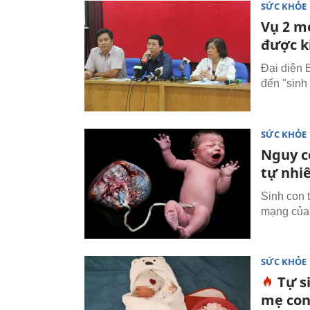
SỨC KHỎE
Vụ 2 m
được k
Đại diện 
đến "sinh
SỨC KHỎE
Nguy c
tự nhi
Sinh con t
mạng của 
SỨC KHỎE
Tự s
mẹ con