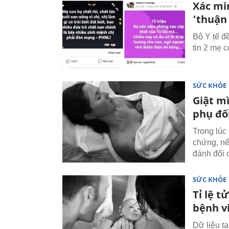
Xác mi
‘thuận
Bộ Y tế đ
tin 2 mẹ c
SỨC KHỎE
Giật m
phụ đố
Trong lúc 
chứng, nếu
đánh đổi 
SỨC KHỎE
Tỉ lệ t
bệnh v
Dữ liệu tạ