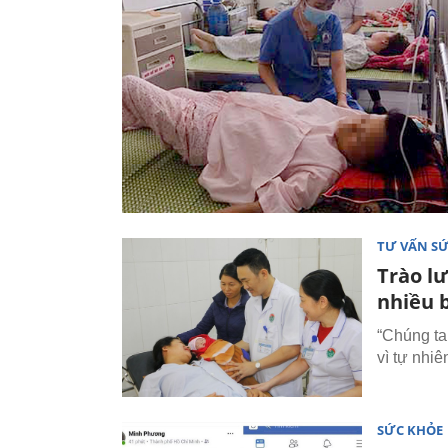
TƯ VẤN S
Trào l
nhiều 
“Chúng ta
vì tự nhi
SỨC KHỎE