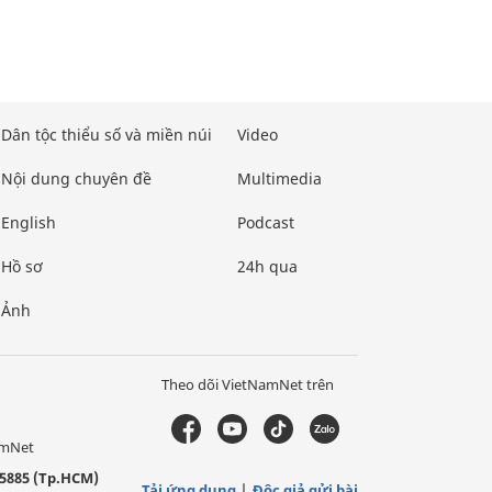
Dân tộc thiểu số và miền núi
Video
Nội dung chuyên đề
Multimedia
English
Podcast
Hồ sơ
24h qua
Ảnh
Theo dõi VietNamNet trên
amNet
5885 (Tp.HCM)
Tải ứng dụng
Độc giả gửi bài