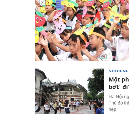
NỘI DUNG
Một phầ
bớt’ đi
Hà Nội ng
Thủ đô th
hẹp.