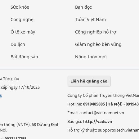
Sức khỏe
Bạn đọc
Công nghệ
Tuần Việt Nam
Ô tô xe máy
Công nghiệp hỗ trợ
Du lịch
Giảm nghèo bền vững
Bất động sản
Nông thôn mới
à Tôn giáo
Liên hệ quảng cáo
 cấp ngày 17/10/2025
Công ty Cổ phần Truyền thông VietN
á
Hotline:
0919405885 (Hà Nội)
-
091943
Email: contact@vietnamnet.vn
Báo giá:
http://vads.vn
Viễn thông (VNTA), 68 Dương Đình
Nội.
Hỗ trợ kỹ thuật: support@tech.vietna
ne:
0923457788