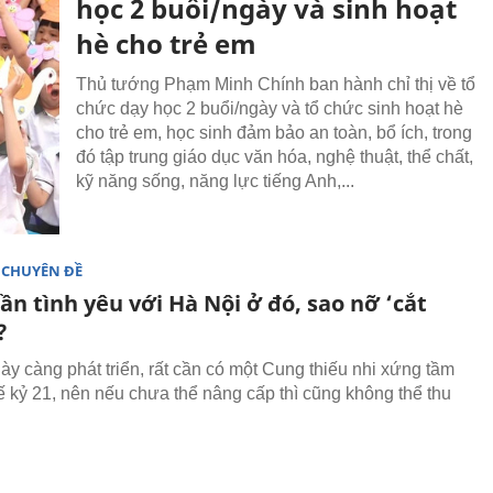
học 2 buổi/ngày và sinh hoạt
hè cho trẻ em
Thủ tướng Phạm Minh Chính ban hành chỉ thị về tổ
chức dạy học 2 buổi/ngày và tổ chức sinh hoạt hè
cho trẻ em, học sinh đảm bảo an toàn, bổ ích, trong
đó tập trung giáo dục văn hóa, nghệ thuật, thể chất,
kỹ năng sống, năng lực tiếng Anh,...
 CHUYÊN ĐỀ
n tình yêu với Hà Nội ở đó, sao nỡ ‘cắt
?
ày càng phát triển, rất cần có một Cung thiếu nhi xứng tầm
ế kỷ 21, nên nếu chưa thể nâng cấp thì cũng không thể thu