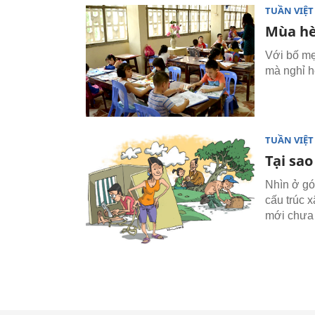
TUẦN VIỆ
Mùa hè
Với bố mẹ
mà nghỉ h
TUẦN VIỆ
Tại sao
Nhìn ở góc
cấu trúc x
mới chưa 