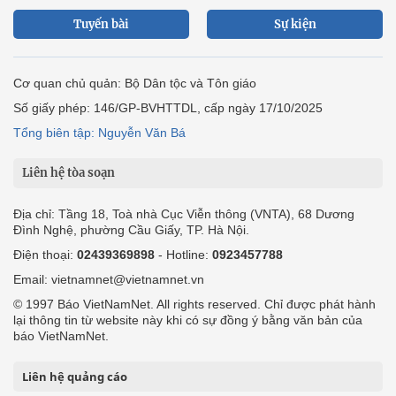
Tuyến bài
Sự kiện
Cơ quan chủ quản: Bộ Dân tộc và Tôn giáo
Số giấy phép: 146/GP-BVHTTDL, cấp ngày 17/10/2025
Tổng biên tập: Nguyễn Văn Bá
Liên hệ tòa soạn
Địa chỉ: Tầng 18, Toà nhà Cục Viễn thông (VNTA), 68 Dương
Đình Nghệ, phường Cầu Giấy, TP. Hà Nội.
Điện thoại:
02439369898
- Hotline:
0923457788
Email: vietnamnet@vietnamnet.vn
© 1997 Báo VietNamNet. All rights reserved. Chỉ được phát hành
lại thông tin từ website này khi có sự đồng ý bằng văn bản của
báo VietNamNet.
Liên hệ quảng cáo